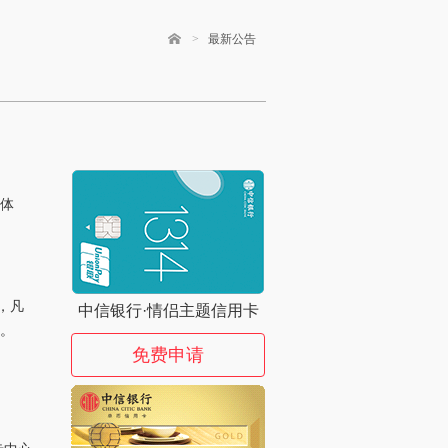
>
最新公告
卡体
，凡
中信银行·情侣主题信用卡
请。
免费申请