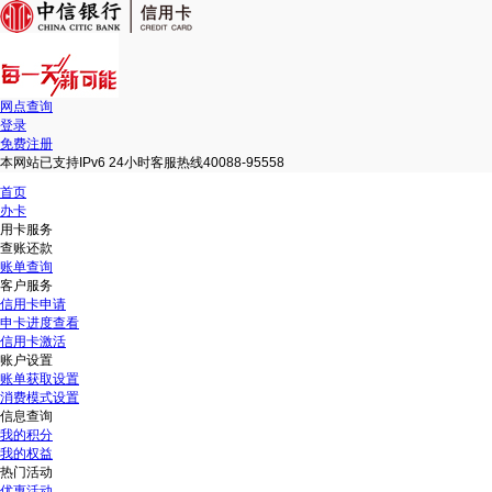
网点查询
登录
免费注册
本网站已支持IPv6 24小时客服热线40088-95558
首页
办卡
用卡服务
查账还款
账单查询
客户服务
信用卡申请
申卡进度查看
信用卡激活
账户设置
账单获取设置
消费模式设置
信息查询
我的积分
我的权益
热门活动
优惠活动