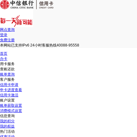
网点查询
登录
免费注册
本网站已支持IPv6 24小时客服热线40088-95558
首页
办卡
用卡服务
查账还款
账单查询
客户服务
信用卡申请
申卡进度查看
信用卡激活
账户设置
账单获取设置
消费模式设置
信息查询
我的积分
我的权益
热门活动
优惠活动