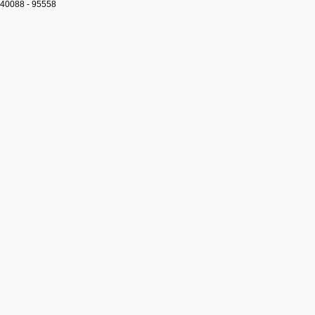
40088 - 95558