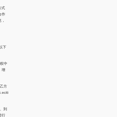
方式
合作
息，
以下
授权中
、增
乙方
iti
、到
进行