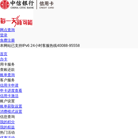
网点查询
登录
免费注册
本网站已支持IPv6 24小时客服热线40088-95558
首页
办卡
用卡服务
查账还款
账单查询
客户服务
信用卡申请
申卡进度查看
信用卡激活
账户设置
账单获取设置
消费模式设置
信息查询
我的积分
我的权益
热门活动
优惠活动