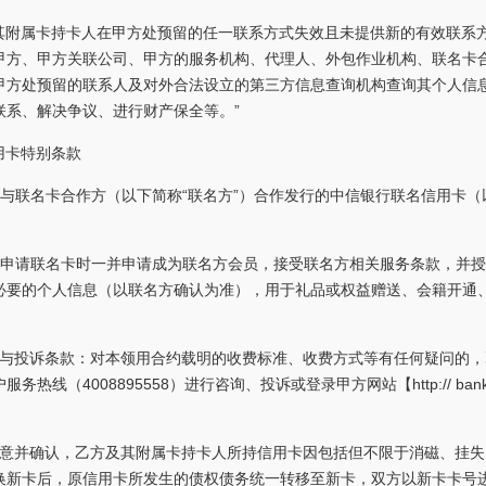
及其附属卡持卡人在甲方处预留的任一联系方式失效且未提供新的有效联系
甲方、甲方关联公司、甲方的服务机构、代理人、外包作业机构、联名卡
甲方处预留的联系人及对外合法设立的第三方信息查询机构查询其个人信
联系、解决争议、进行财产保全等。”
用卡特别条款
与联名卡合作方（以下简称“联名方”）合作发行的中信银行联名信用卡（
在申请联名卡时一并申请成为联名方会员，接受联名方相关服务条款，并
必要的个人信息（以联名方确认为准），用于礼品或权益赠送、会籍开通
询与投诉条款：对本领用合约载明的收费标准、收费方式等有任何疑问的，
（4008895558）进行咨询、投诉或登录甲方网站【http:// bank.ec
同意并确认，乙方及其附属卡持卡人所持信用卡因包括但不限于消磁、挂失
换新卡后，原信用卡所发生的债权债务统一转移至新卡，双方以新卡卡号