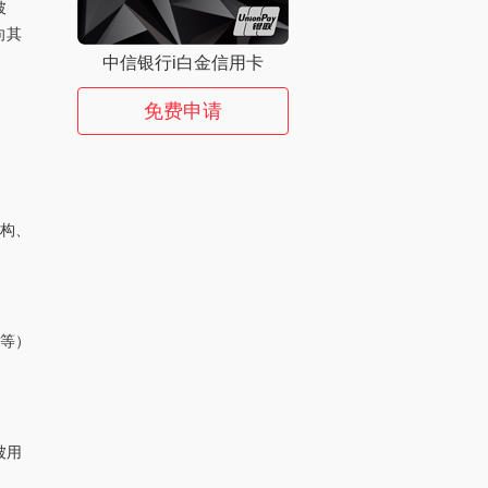
披
向其
中信银行i白金信用卡
免费申请
机构、
系等）
被用