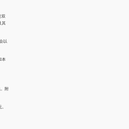
意双
及其
会以
和本
元。附
元。