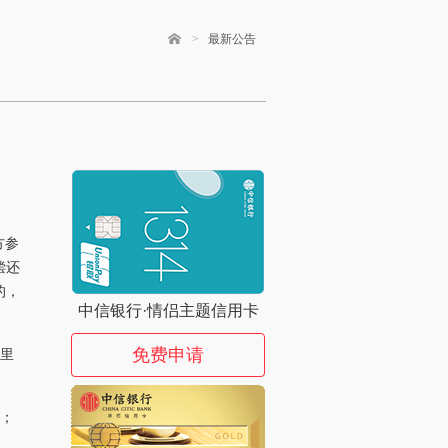
>
最新公告
方参
偿还
的，
中信银行·情侣主题信用卡
免费申请
、里
域；