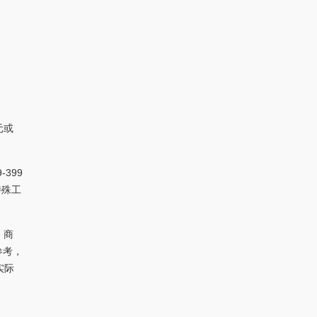
元或
399
特殊工
、商
参考，
实际