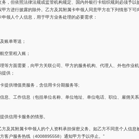
义务，但依照法律法规或监管机构规定、国内外银行卡组织规则必须予以
权甲方进行披露的除外。乙方及其附属卡申领人同意甲方在下列情形下可
卡申领人个人信息，用于甲方业务处理的必要需求：
卡及账单寄送；
卡航空里程入账；
管理等方面需要，向甲方关联公司、甲方的服务机构、代理人、外包作业
构提供；
卡提供增值类服务，含信用卡分期服务等;
本信息、工作信息（包括单位名称、单位地址、单位电话、职位、雇佣关
人提供信用卡服务的情形。
乙方及其附属卡申领人的个人资料承担保密义务。如乙方不同意个人信息
客户服务热线（4008895558）通知甲方予以停止。”