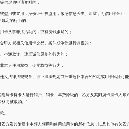
方提供虚假申请资料的；
卡被盗用或冒用，身份证件被盗用，敏感信息丢失、泄露，将信用卡出租
卡规定的行为的；
信用卡从事非法活动的，或有洗钱嫌疑的；
配合甲方就相关信用卡交易、案件或争议进行调查的；
诈、串通欺诈、违反诚信原则的行为的；
嫌非本人使用权益、倒卖权益等行为；
他违反法律法规规章、行业组织规定或严重违反本合约约定或用卡风险可
及其附属卡持卡人进行销户、销卡、年费降级的，乙方及其附属卡持卡人账
格将被取消。”
0款。
方对乙方及其附属卡申领人领用和使用信用卡的所有信息，以及其他有关乙