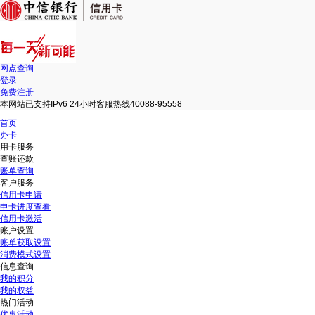
网点查询
登录
免费注册
本网站已支持IPv6 24小时客服热线40088-95558
首页
办卡
用卡服务
查账还款
账单查询
客户服务
信用卡申请
申卡进度查看
信用卡激活
账户设置
账单获取设置
消费模式设置
信息查询
我的积分
我的权益
热门活动
优惠活动