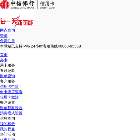
网点查询
登录
免费注册
本网站已支持IPv6 24小时客服热线40088-95558
首页
办卡
用卡服务
查账还款
账单查询
客户服务
信用卡申请
申卡进度查看
信用卡激活
账户设置
账单获取设置
消费模式设置
信息查询
我的积分
我的权益
热门活动
优惠活动