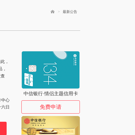
>
最新公告
因此，
品，
意查
中信银行·情侣主题信用卡
卡中心
免费申请
十六日