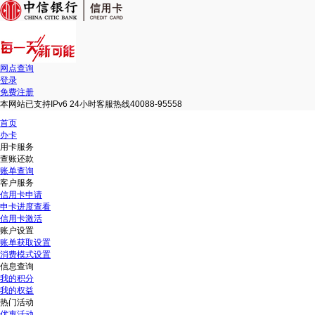
网点查询
登录
免费注册
本网站已支持IPv6 24小时客服热线40088-95558
首页
办卡
用卡服务
查账还款
账单查询
客户服务
信用卡申请
申卡进度查看
信用卡激活
账户设置
账单获取设置
消费模式设置
信息查询
我的积分
我的权益
热门活动
优惠活动