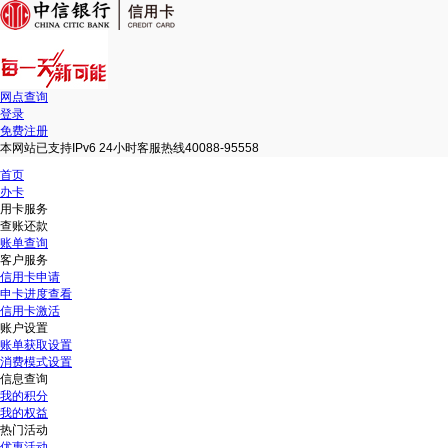
网点查询
登录
免费注册
本网站已支持IPv6 24小时客服热线40088-95558
首页
办卡
用卡服务
查账还款
账单查询
客户服务
信用卡申请
申卡进度查看
信用卡激活
账户设置
账单获取设置
消费模式设置
信息查询
我的积分
我的权益
热门活动
优惠活动