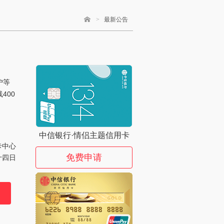
>
最新公告
户等
400
中信银行·情侣主题信用卡
卡中心
免费申请
十四日