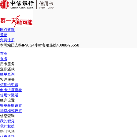
网点查询
登录
免费注册
本网站已支持IPv6 24小时客服热线40088-95558
首页
办卡
用卡服务
查账还款
账单查询
客户服务
信用卡申请
申卡进度查看
信用卡激活
账户设置
账单获取设置
消费模式设置
信息查询
我的积分
我的权益
热门活动
优惠活动