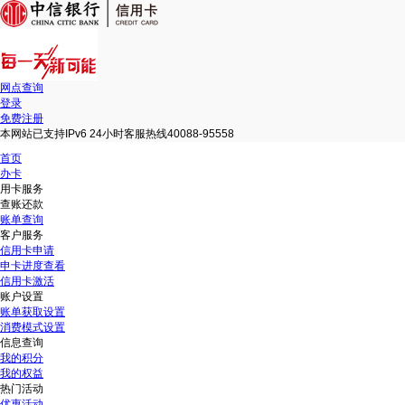
网点查询
登录
免费注册
本网站已支持IPv6 24小时客服热线40088-95558
首页
办卡
用卡服务
查账还款
账单查询
客户服务
信用卡申请
申卡进度查看
信用卡激活
账户设置
账单获取设置
消费模式设置
信息查询
我的积分
我的权益
热门活动
优惠活动