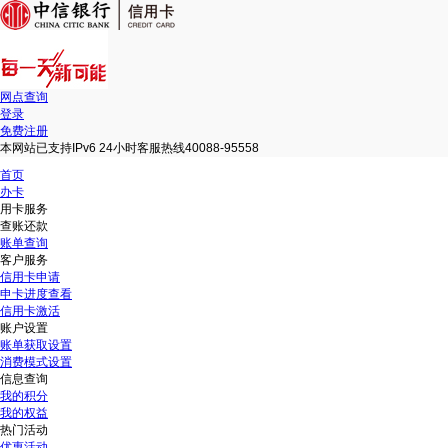
网点查询
登录
免费注册
本网站已支持IPv6 24小时客服热线40088-95558
首页
办卡
用卡服务
查账还款
账单查询
客户服务
信用卡申请
申卡进度查看
信用卡激活
账户设置
账单获取设置
消费模式设置
信息查询
我的积分
我的权益
热门活动
优惠活动