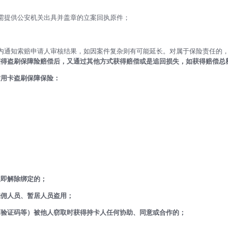
需提供公安机关出具并盖章的立案回执原件；
内通知索赔申请人审核结果，如因案件复杂则有可能延长。对属于保险责任的，
获得盗刷保障险赔偿后，又通过其他方式获得赔偿或是追回损失，如获得赔偿总
信用卡盗刷保障保险：
立即解除绑定的；
雇佣人员、暂居人员盗用；
、验证码等）被他人窃取时获得持卡人任何协助、同意或合作的；