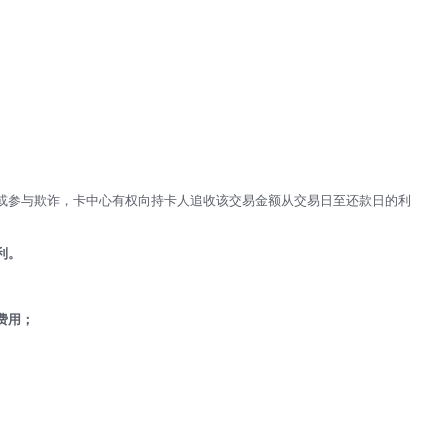
或参与欺诈，卡中心有权向持卡人追收该交易金额从交易日至还款日的利
利。
费用；