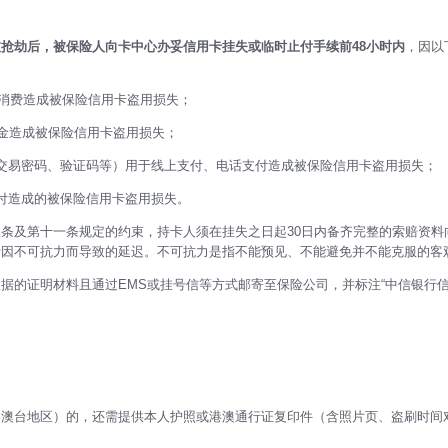
抢劫后，被保险人向卡中心办妥信用卡挂失或临时止付手续前48小时内
，因以
）消费造成被保险信用卡盗用损失；
现金造成被保险信用卡盗用损失；
交易密码、验证码等）用于线上支付、电话支付造成被保险信用卡盗用损失；
付造成的被保险信用卡盗用损失。
条及第十一条规定的约束，持卡人须在挂失之日起30日内备齐完整的索赔资料
括因不可抗力而导致的延迟。不可抗力是指不能预见、不能避免并不能克服的客
据的证明材料且通过EMS或挂号信等方式邮寄至保险公司，并标注“中信银行信
港澳台地区）的，还需提供本人护照或港澳通行证复印件（含照片页、盗刷时间