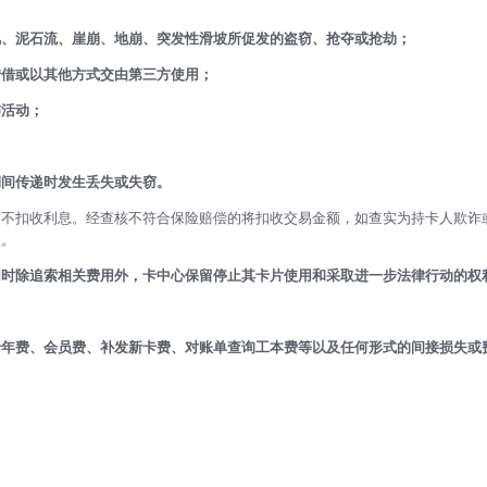
风、泥石流、崖崩、地崩、突发性滑坡所促发的盗窃、抢夺或抢劫；
转借或以其他方式交由第三方使用；
怖活动；
期间传递时发生丢失或失窃。
暂不扣收利息。经查核不符合保险赔偿的将扣收交易金额，如查实为持卡人欺诈
项。
同时除追索相关费用外，卡中心保留停止其卡片使用和采取进一步法律行动的权
卡年费、会员费、补发新卡费、对账单查询工本费等以及任何形式的间接损失或