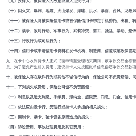
（九）投保人、被保险人的故意或重大过失行为；
（十）因火灾、爆炸、地震、火山爆发、海啸、洪水、暴雨、台风、龙卷
（十一）被保险人将被保险信用卡或被保险信用卡绑定手机委托、出租、
（十二）战争、敌对行动、军事行为、武装冲突、罢工、骚乱、暴动、恐
（十三）行政行为或司法行为；
（十四）信用卡或申请信用卡资料在发卡机构、制造商、信差或邮政保管
九、在卡中心收到持卡人正式书面申请至受理结束期间，该争议交易金额
息。为了避免产生相关费用，建议持卡人先按照账单信息偿还争议交易款
十、被保险人存在欺诈行为或其他不诚信行为的，保险公司不负责赔偿、
十一、下列损失或费用，保险公司也不负责赔偿：
（一）利息以及透支利息、手续费、滞纳金、超限费、罚息、罚金、信用
（二）依法应由发卡行、受理行或持卡人承担的相关损失；
（三）因制卡、读卡、验卡设备原因造成的损失；
（四）诉讼费用、事故处理费用及其它费用；