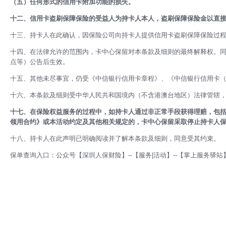
（五）任何形式的信用卡附加功能的损失。
十二、信用卡盗刷保障保险的受益人为持卡人本人，盗刷保障保险金以直
十三、持卡人在此确认，因保险公司向持卡人提供信用卡盗刷保障保险过
十四、在法律允许的范围内，卡中心保留对本条款及细则的最终解释权。同
点等）公告后生效。
十五、其他未尽事宜，仍受《中信银行信用卡章程》、《中信银行信用卡
十六、本条款及细则受中华人民共和国境内（不含港澳台地区）法律管辖
十七、在保险权益服务的过程中，如持卡人通过非正常手段获得理赔，包
领用合约》或本活动约定及其他相关规定的，卡中心保留采取停止持卡人
十八、持卡人在此声明已明确阅读并了解本条款及细则，同意受其约束。
保单查询入口：公众号【深圳人保财险】--【服务|活动】--【掌上服务驿站】