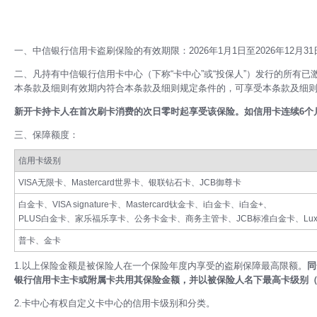
一、中信银行信用卡盗刷保险的有效期限：2026年1月1日至2026年12月31
二、凡持有中信银行信用卡中心（下称“卡中心”或“投保人”）发行的所有已
本条款及细则有效期内符合本条款及细则规定条件的，可享受本条款及细则
新开卡持卡人在首次刷卡消费的次日零时起享受该保险。如信用卡连续6个
三、保障额度：
信用卡级别
VISA无限卡、Mastercard世界卡、银联钻石卡、JCB御尊卡
白金卡、VISA signature卡、Mastercard钛金卡、i白金卡、i白金+、
PLUS白金卡、家乐福乐享卡、公务卡金卡、商务主管卡、JCB标准白金卡、Luxury Ca
普卡、金卡
1.以上保险金额是被保险人在一个保险年度内享受的盗刷保障最高限额。
同
银行信用卡主卡或附属卡共用其保险金额，并以被保险人名下最高卡级别
2.卡中心有权自定义卡中心的信用卡级别和分类。