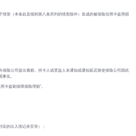
下情形（本条款及细则第八条所列的情形除外）造成的被保险信用卡盗用损
向保险公司提出索赔。持卡人或受益人未通知或通知延迟致使保险公司因此
观事实。
用卡盗刷保障保险理赔”。
对应的出入境记录页等）；